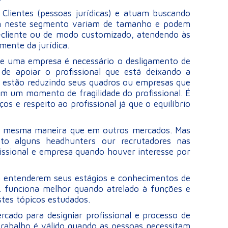
Clientes (pessoas jurídicas) e atuam buscando
tuam neste segmento variam de tamanho e podem
cliente ou de modo customizado, atendendo às
mente da jurídica.
 uma empresa é necessário o desligamento de
de apoiar o profissional que está deixando a
e estão reduzindo seus quadros ou empresas que
om um momento de fragilidade do profissional. É
s e respeito ao profissional já que o equilíbrio
 da mesma maneira que em outros mercados. Mas
to alguns headhunters our recrutadores nas
issional e empresa quando houver interesse por
 a entenderem seus estágios e conhecimentos de
s. funciona melhor quando atrelado à funções e
tes tópicos estudados.
cado para designiar profissional e processo de
rabalho é válido quando as pessoas necessitam