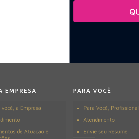
ESSADO?
Q
A EMPRESA
PARA VOCÊ
 você, a Empresa
Para Você, Profissional
ndimento
Atendimento
entos de Atuação e
Envie seu Résumé
ções