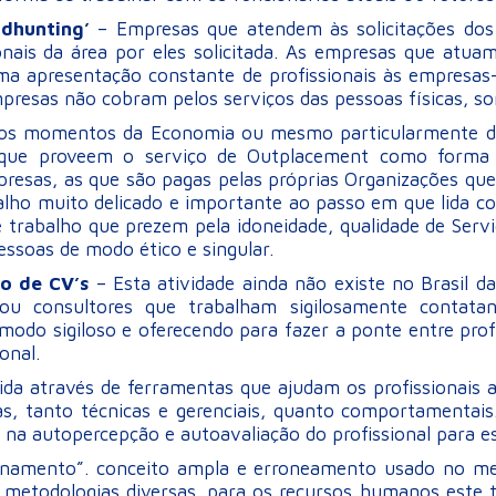
dhunting’
– Empresas que atendem às solicitações dos 
ionais da área por eles solicitada. As empresas que a
 apresentação constante de profissionais às empresas-
mpresas não cobram pelos serviços das pessoas físicas, so
os momentos da Economia ou mesmo particularmente de
as que proveem o serviço de Outplacement como forma 
resas, as que são pagas pelas próprias Organizações qu
alho muito delicado e importante ao passo em que lida c
 trabalho que prezem pela idoneidade, qualidade de Serviço
essoas de modo ético e singular.
ão de CV’s
– Esta atividade ainda não existe no Brasil
u consultores que trabalham sigilosamente contatan
odo sigiloso e oferecendo para fazer a ponte entre prof
onal.
vida através de ferramentas que ajudam os profissionais
as, tanto técnicas e gerenciais, quanto comportamentai
a autopercepção e autoavaliação do profissional para es
einamento”. conceito ampla e erroneamento usado no mer
metodologias diversas. para os recursos humanos este t