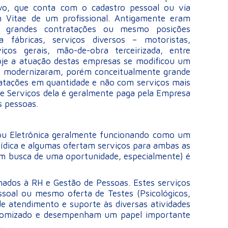
o, que conta com o cadastro pessoal ou via
m Vitae de um profissional. Antigamente eram
ra grandes contratações ou mesmo posições
a fábricas, serviços diversos – motoristas,
iços gerais, mão-de-obra terceirizada, entre
hoje a atuação destas empresas se modificou um
e modernizaram, porém conceitualmente grande
atações em quantidade e não com serviços mais
 de Serviços dela é geralmente paga pela Empresa
s pessoas.
u Eletrônica geralmente funcionando como um
urídica e algumas ofertam serviços para ambas as
 em busca de uma oportunidade, especialmente) é
nados à RH e Gestão de Pessoas. Estes serviços
ssoal ou mesmo oferta de Testes (Psicológicos,
de atendimento e suporte às diversas atividades
ustomizado e desempenham um papel importante
.