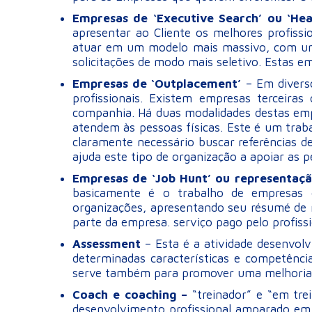
Empresas de ‘Executive Search’ ou ‘Hea
apresentar ao Cliente os melhores profiss
atuar em um modelo mais massivo, com uma
solicitações de modo mais seletivo. Estas e
Empresas de ‘Outplacement’
– Em divers
profissionais. Existem empresas terceir
companhia. Há duas modalidades destas emp
atendem às pessoas físicas. Este é um trab
claramente necessário buscar referências de
ajuda este tipo de organização a apoiar as p
Empresas de ‘Job Hunt’ ou representaç
basicamente é o trabalho de empresas o
organizações, apresentando seu résumé de m
parte da empresa. serviço pago pelo profissi
Assessment
– Esta é a atividade desenvol
determinadas características e competênci
serve também para promover uma melhoria n
Coach e coaching –
“treinador” e “em tr
desenvolvimento profissional amparado em 