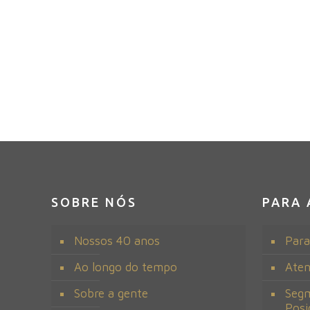
FICOU INTER
SOBRE NÓS
PARA 
Nossos 40 anos
Para
Ao longo do tempo
Ate
Sobre a gente
Segm
Posi