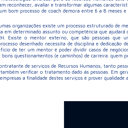
isam reconhecer, avaliar e transformar algumas caracterí
. um bom processo de coach demora entre 6 a 8 meses e
gumas organizações existe um processo estruturado de me
a em determinado assunto ou competência que ajudará o
. Existe o mentor externo, que são pessoas que um 
ocesso desenhado necessita de disciplina e dedicação d
fício de ter um mentor é poder dividir casos de negóc
er bons questionamentos (e caminhos) de carreira. quem 
ontratante de serviços de Recursos Humanos, tanto pessoa
 também verificar o tratamento dado às pessoas. Em gera
 empresas a finalidade destes serviços é prover qualidade