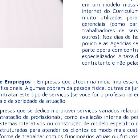
em um modelo massiv
internet do Curriculu
muito utilizadas pa
gerenciais (como par
trabalhadores de serv
outros). Nos dias de 
pouco e as Agências s
parte opera com contr
especializados. A taxa
contratante e não pela
s e Empregos
– Empresas que atuam na mídia Impressa o
rofissionais. Algumas cobram da pessoa física, outras da j
tratar este tipo de serviços (se você for o profissional
a e da seriedade da atuação.
resas que se dedicam a prover serviços variados relacio
tratação de profissionais, como avaliação interna de pe
Sistemas Interativos ou construção de modelo específico 
estruturadas para atender os clientes de modo mais c
forma de trabalhar com os funcionários atuais ou futuros